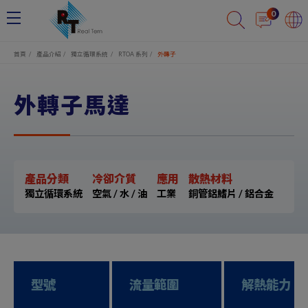
Cookie管理面板
0
首頁
產品介紹
獨立循環系統
RTOA 系列
外轉子
外轉子馬達
產品分類
冷卻介質
應用
散熱材料
獨立循環系統
空氣 / 水 / 油
工業
銅管鋁鰭片 / 鋁合金
型號
流量範圍
解熱能力