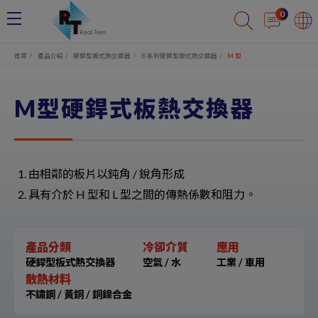
Cookie管理面板
0
首頁
產品介紹
硬銲型板式熱交換器
B 系列硬銲型板式熱交換器
M 型
M型硬銲式板熱交換器
由相鄰的板片以鈍角 / 銳角形成
具有介於 H 型和 L 型之間的傳熱係數和阻力。
產品分類
冷卻介質
應用
硬銲型板式熱交換器
空氣 / 水
工業 / 車用
散熱材料
不鏽鋼 / 黃銅 / 銅鎳合金