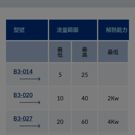
型號
流量範圍
解熱能力
最
最
最低
低
高
B3-014
5
25
B3-020
10
40
2Kw
B3-027
20
60
4Kw