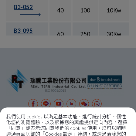
B3-052
40
100
10Kw
B3-095
60
250
30Kw
我們使用 cookies 以滿足基本功能、進行統計分析、個性
關於瑞騰
化您的瀏覽體驗，以及根據您的興趣提供定向內容。選擇
「同意」即表示您同意我們的 cookies 使用。您可以隨時
關於我們
透過頁面底部的「Cookies 設定」連結，或透過清除您的