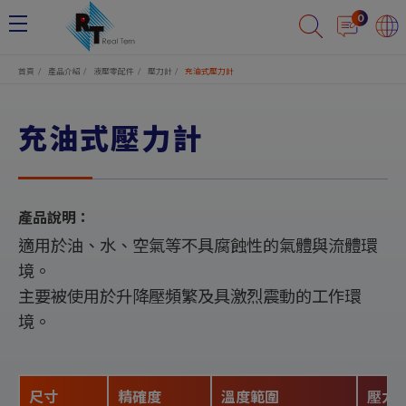
Cookie管理面板
0
首頁
產品介紹
液壓零配件
壓力計
充油式壓力計
充油式壓力計
產品說明：
適用於油、水、空氣等不具腐蝕性的氣體與流體環
境。
主要被使用於升降壓頻繁及具激烈震動的工作環
境。
尺寸
精確度
溫度範圍
壓力