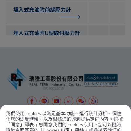
埋入式充油附前緣壓力計
埋入式充油附U型取付壓力計
埋入式全塑膠PP充油壓力計
我們使用 cookies 以滿足基本功能、進行統計分析、個性
關於瑞騰
化您的瀏覽體驗，以及根據您的興趣提供定向內容。選擇
「同意」即表示您同意我們的 cookies 使用。您可以隨時
關於我們
透過頁面底部的「Cookies 設定」連結，或透過清除您的