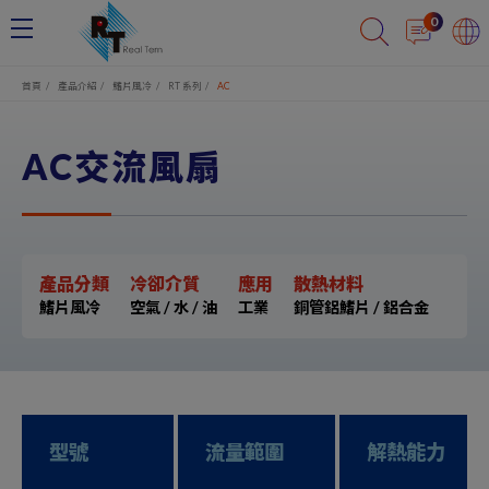
Cookie管理面板
0
首頁
產品介紹
鰭片風冷
RT 系列
AC
AC交流風扇
產品分類
冷卻介質
應用
散熱材料
鰭片風冷
空氣 / 水 / 油
工業
銅管鋁鰭片 / 鋁合金
型號
流量範圍
解熱能力