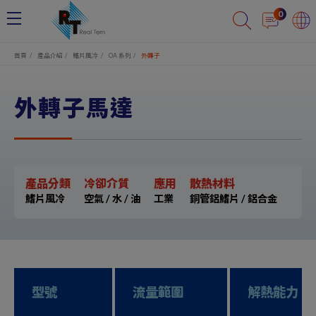
Cookie管理面板
0
首頁
產品介紹
鰭片風冷
OA 系列
外轉子
外轉子馬達
產品分類
冷卻介質
應用
散熱材料
鰭片風冷
空氣 / 水 / 油
工業
銅管鋁鰭片 / 鋁合金
型號
流量範圍
解熱能力