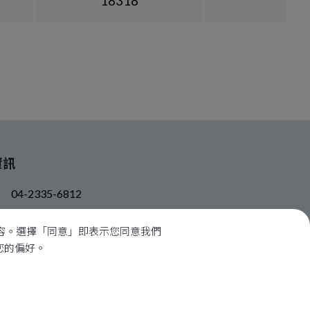
18318
資訊
04-2335-6812
04-2335-6813
內容。選擇「同意」即表示您同意我們
rti.dbd01@gmail.com
整您的偏好。
台灣
414
台中市
烏日區
太明路成豐巷1-3號
.