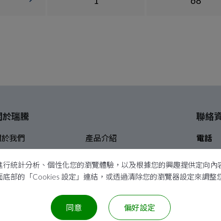
1
68
關於瑞騰
聯絡
關於我們
產品介紹
電話
客製化服務
應用領域
傳真
本功能、進行統計分析、個性化您的瀏覽體驗，以及根據您的興趣提供定向
常見問題
最新消息
E-Mail
過頁面底部的「Cookies 設定」連結，或透過清除您的瀏覽器設定來調
聯絡我們
網站地圖
地址
同意
偏好設定
COPYRIGHT ©2026
瑞騰工業股份有限公司
All Rights Reserved