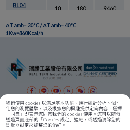
BL04
10
180
9460
ΔT amb= 30°C / ΔT amb= 40°C
BL05
10
180
13760
1Kw=860Kcal/h
BL05.5
10
180
16340
BL06
30
180
24080
BL07
30
180
30100
我們使用 cookies 以滿足基本功能、進行統計分析、個性
關於瑞騰
化您的瀏覽體驗，以及根據您的興趣提供定向內容。選擇
「同意」即表示您同意我們的 cookies 使用。您可以隨時
關於我們
透過頁面底部的「Cookies 設定」連結，或透過清除您的
聯絡資訊
瀏覽器設定來調整您的偏好。
產品介紹