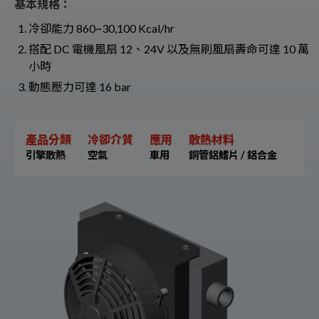
基本規格：
冷卻能力 860~30,100 Kcal/hr
搭配 DC 電機風扇 12、24V 以及無刷風扇壽命可達 10 萬
小時
動態壓力可達 16 bar
產品分類
冷卻介質
應用
散熱材料
引擎散熱
空氣
車用
銅管鋁鰭片 / 鋁合金