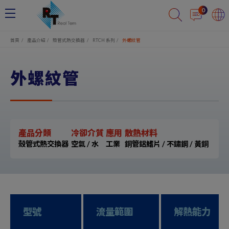
Cookie管理面板
0
首頁
產品介紹
殼管式熱交換器
RTCH 系列
外螺紋管
外螺紋管
產品分類
冷卻介質
應用
散熱材料
殼管式熱交換器
空氣 / 水
工業
銅管鋁鰭片 / 不鏽鋼 / 黃銅
型號
流量範圍
解熱能力