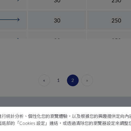
30
250
30
250
30
250
«
1
2
»
關於瑞騰
聯絡
本功能、進行統計分析、個性化您的瀏覽體驗，以及根據您的興趣提供定向
過頁面底部的「Cookies 設定」連結，或透過清除您的瀏覽器設定來調
關於我們
產品介紹
電話