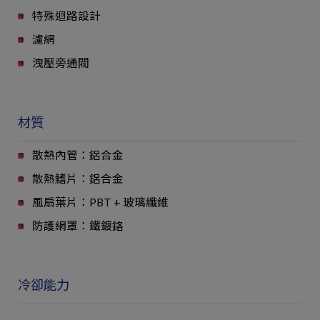
特殊迴路設計
濾網
洩壓旁通閥
材質
散熱內管：鋁合金
散熱鰭片：鋁合金
風扇葉片：PBT + 玻璃纖維
防護網罩：鐵鍍鉻
冷卻能力