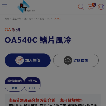
Cookie管理面板
0
首頁
產品介紹
鰭片風冷
OA 系列
AC
OA540C
OA 系列
OA540C 鰭片風冷
加入詢價
訂購指南
濾網抽出方向
標準牙口
側抽
1” PT
產品分類
產品分類
冷卻介質
應用
散熱材料
鰭片風冷
鰭片風冷
空氣 / 水 / 油
工業
銅管鋁鰭片 / 鋁合金