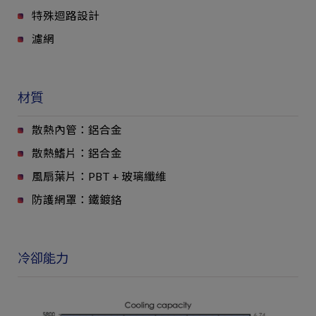
特殊迴路設計
濾網
材質
散熱內管：鋁合金
散熱鰭片：鋁合金
風扇葉片：PBT + 玻璃纖維
防護網罩：鐵鍍鉻
冷卻能力