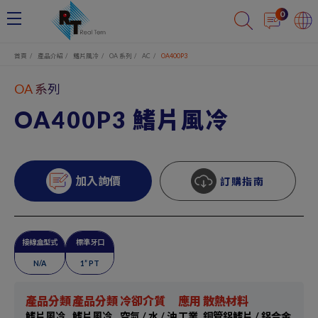
Cookie管理面板
0
首頁
產品介紹
鰭片風冷
OA 系列
AC
OA400P3
OA 系列
OA400P3 鰭片風冷
加入詢價
訂購指南
接線盒型式
標準牙口
N/A
1” PT
產品分類
產品分類
冷卻介質
應用
散熱材料
鰭片風冷
鰭片風冷
空氣 / 水 / 油
工業
銅管鋁鰭片 / 鋁合金