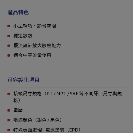
OA383-D2
3~60
DC24V
1
產品特色
小型輕巧、節省空間
穩定散熱
擾流設計放大散熱能力
適合中等流量使用
可客製化項目
接頭尺寸規格（PT / NPT / SAE 等不同牙口尺寸與規
格）
電壓
噴漆顏色（銀色 / 黑色）
特殊表面處理 - 電泳塗裝（EPD）