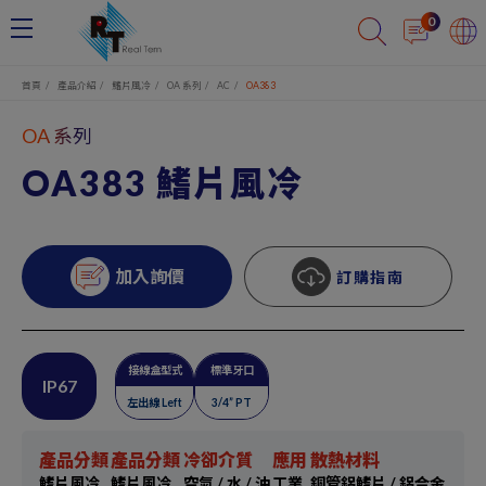
Cookie管理面板
0
首頁
產品介紹
鰭片風冷
OA 系列
AC
OA383
OA 系列
OA383 鰭片風冷
加入詢價
訂購指南
接線盒型式
標準牙口
IP67
左出線 Left
3/4” PT
產品分類
產品分類
冷卻介質
應用
散熱材料
鰭片風冷
鰭片風冷
空氣 / 水 / 油
工業
銅管鋁鰭片 / 鋁合金