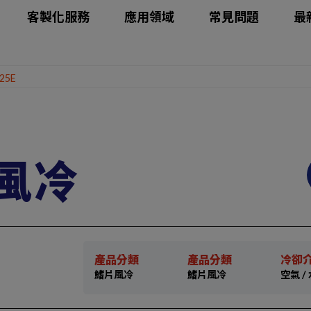
客製化服務
應用領域
常見問題
最
25E
片風冷
產品分類
產品分類
冷卻
鰭片風冷
鰭片風冷
空氣 / 