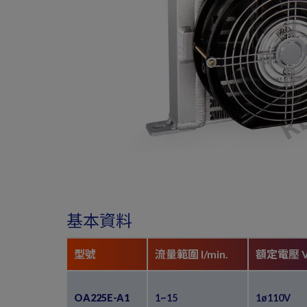
基本資料
型號
流量範圍 l/min.
額定電壓 
OA225E-A1
1~15
1ø110V