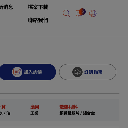
新消息
檔案下載
0
聯絡我們
加入詢價
訂購指南
介質
應用
散熱材料
水 / 油
工業
銅管鋁鰭片 / 鋁合金