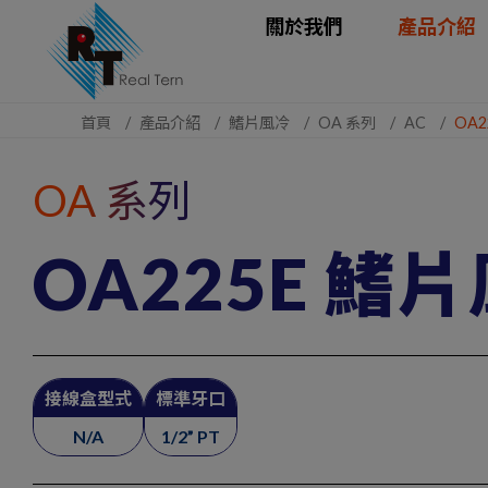
Cookie管理面板
關於我們
產品介紹
首頁
產品介紹
鰭片風冷
OA 系列
AC
OA2
OA 系列
OA225E 鰭
接線盒型式
標準牙口
N/A
1/2” PT