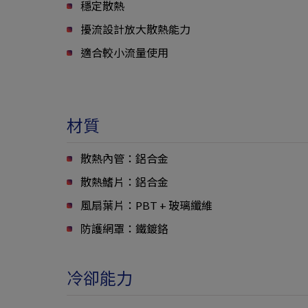
穩定散熱
擾流設計放大散熱能力
適合較小流量使用
材質
散熱內管：鋁合金
散熱鰭片：鋁合金
風扇葉片：PBT + 玻璃纖維
防護網罩：鐵鍍鉻
冷卻能力