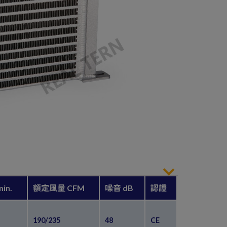
in.
額定風量 CFM
噪音 dB
認證
190/235
48
CE