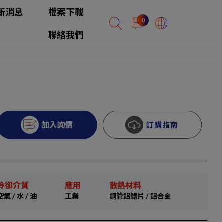
新消息
檔案下載
0
聯絡我們
加入詢價
訂購指南
冷卻介質
應用
散熱材料
空氣 / 水 / 油
工業
銅管鋁鰭片 / 鋁合金