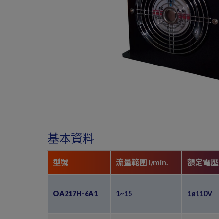
基本資料
型號
流量範圍 l/min.
額定電壓 
OA217H-6A1
1~15
1ø110V