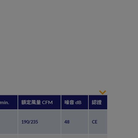
in.
額定風量 CFM
噪音 dB
認證
190/235
48
CE