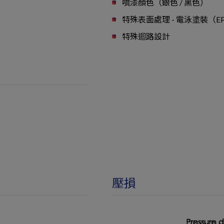
噴漆顏色（銀色 / 黑色）
特殊表面處理 - 電泳塗裝（E
特殊迴路設計
壓損