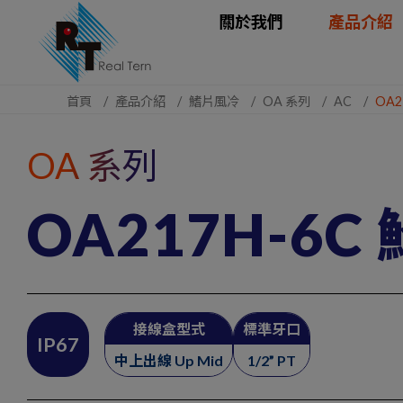
Cookie管理面板
關於我們
產品介紹
首頁
產品介紹
鰭片風冷
OA 系列
AC
OA2
OA 系列
OA217H-6
接線盒型式
標準牙口
IP67
中上出線 Up Mid
1/2” PT