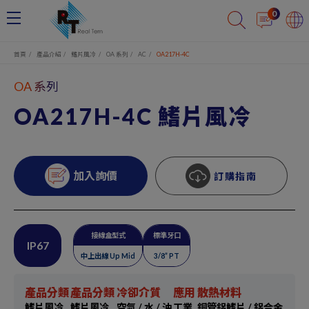
Cookie管理面板
0
首頁
產品介紹
鰭片風冷
OA 系列
AC
OA217H-4C
OA 系列
OA217H-4C 鰭片風冷
加入詢價
訂購指南
接線盒型式
標準牙口
IP67
中上出線 Up Mid
3/8” PT
產品分類
產品分類
冷卻介質
應用
散熱材料
鰭片風冷
鰭片風冷
空氣 / 水 / 油
工業
銅管鋁鰭片 / 鋁合金