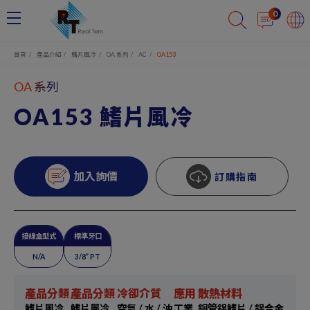
Cookie管理面板
0
首頁
產品介紹
鰭片風冷
OA 系列
AC
OA153
OA 系列
OA153 鰭片風冷
加入詢價
訂購指南
接線盒型式
標準牙口
N/A
3/8” PT
產品分類
產品分類
冷卻介質
應用
散熱材料
鰭片風冷
鰭片風冷
空氣 / 水 / 油
工業
銅管鋁鰭片 / 鋁合金