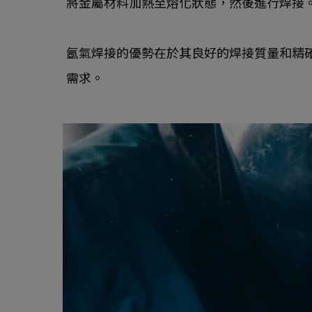
將金屬材料加熱至熔化狀態，然後進行焊接
氬氣焊接的優勢在於其良好的焊接質量和精
需求。