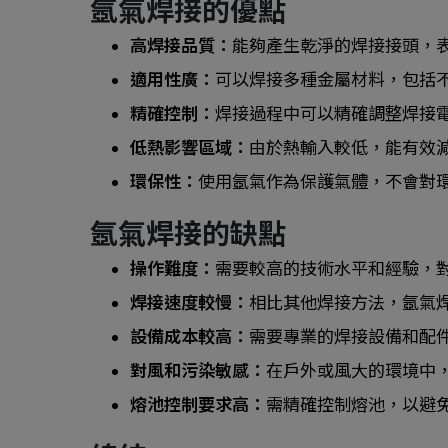
氬氣焊接的優點
高焊接品質：
能夠產生乾淨的焊接接頭，
適用性廣：
可以焊接多種金屬材料，包括
精確控制：
焊接過程中可以精確調整焊接
低熱影響區域：
由於熱輸入較低，能有效
環保性：
使用氬氣作為保護氣體，不會對
氬氣焊接的缺點
操作難度：
需要較高的技術水平和經驗，
焊接速度較慢：
相比其他焊接方法，氬氣
設備成本較高：
需要專業的焊接設備和配
對風和污染敏感：
在戶外或風大的環境中
熔池控制要求高：
需精確控制熔池，以避